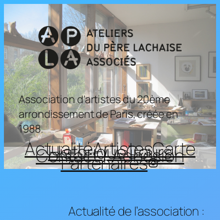
Aller
au
contenu
Association d'artistes du 20ème
arrondissement de Paris, créée en
1988.
Actualité
Artistes
Carte
Historique
Cours
Contact / Adhésion
Partenaires
Instagram
Actualité de l’association :