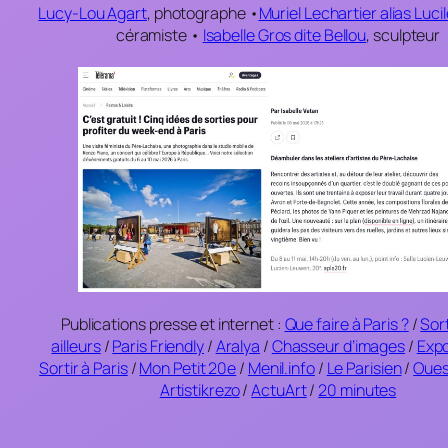
Lucy-Lou Agart
,
photographe
•
Muriel Lechartier alias Luci
céramiste
•
Isabelle Gros dite Bellou
,
sculpteur
Publications presse et internet :
Que faire à Paris ?
/
Sort
ailleurs
/
Paris Friendly
/
Aralya
/
Chasseur d’images
/
Exp
Sortir à Paris
/
Mon Petit 20e
/
Menil.info
/
Le Parisien
/
Oues
Artistikrezo
/
ActuArt
/
20 minutes