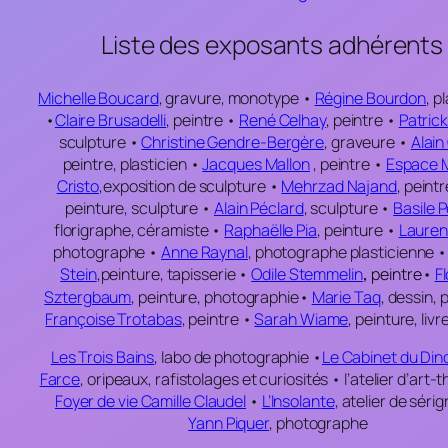
Liste des exposants adhérents 
Michelle Boucard
,
gravure, monotype
•
Régine Bourdon
, p
•
Claire Brusadelli
,
peintre
•
René Celhay
,
peintre
•
Patrick
sculpture
•
Christine Gendre-Bergère
, graveure
•
Alain
peintre, plasticien
•
Jacques Mallon
, peintre
•
Espace 
Cristo
,
exposition de sculpture
•
Mehrzad Najand
,
peintr
peinture, sculpture
•
Alain Péclard
, sculpture
•
Basile 
florigraphe, céramiste
•
Raphaëlle Pia
,
peinture
•
Lauren
photographe
•
Anne Raynal
,
photographe plasticienne
Stein
,
peinture, tapisserie
•
Odile Stemmelin
peintre
•
F
,
Sztergbaum
, peinture, photographie
•
Marie Taq
,
dessin, 
Françoise Trotabas
,
peintre
•
Sarah Wiame
,
peinture, livr
Les Trois Bains
,
labo de photographie
•
Le Cabinet du Din
Farce
,
oripeaux, rafistolages et curiosités
•
l’atelier d’art-
Foyer de vie Camille Claudel
•
L’Insolante
,
atelier de séri
Yann Piquer
,
photographe